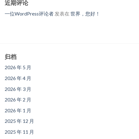
近期评论
一位WordPress评论者
发表在
世界，您好！
归档
2026 年 5 月
2026 年 4 月
2026 年 3 月
2026 年 2 月
2026 年 1 月
2025 年 12 月
2025 年 11 月