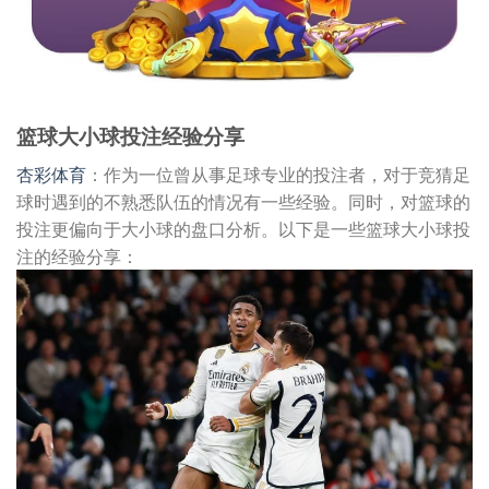
篮球大小球投注经验分享
杏彩体育
：作为一位曾从事足球专业的投注者，对于竞猜足
球时遇到的不熟悉队伍的情况有一些经验。同时，对篮球的
投注更偏向于大小球的盘口分析。以下是一些篮球大小球投
注的经验分享：