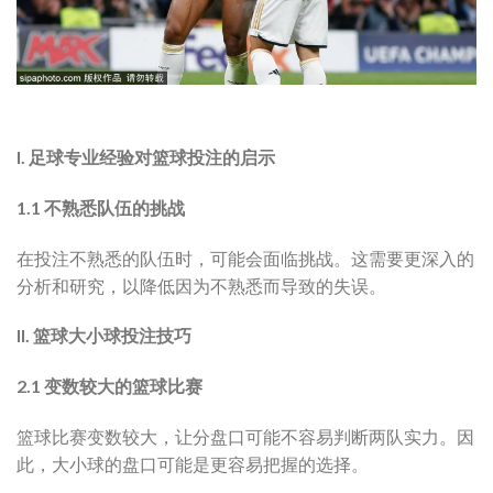
I. 足球专业经验对篮球投注的启示
1.1 不熟悉队伍的挑战
在投注不熟悉的队伍时，可能会面临挑战。这需要更深入的
分析和研究，以降低因为不熟悉而导致的失误。
II. 篮球大小球投注技巧
2.1 变数较大的篮球比赛
篮球比赛变数较大，让分盘口可能不容易判断两队实力。因
此，大小球的盘口可能是更容易把握的选择。