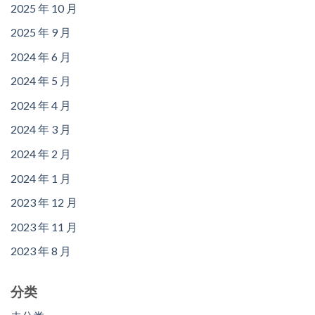
2025 年 10 月
2025 年 9 月
2024 年 6 月
2024 年 5 月
2024 年 4 月
2024 年 3 月
2024 年 2 月
2024 年 1 月
2023 年 12 月
2023 年 11 月
2023 年 8 月
分类