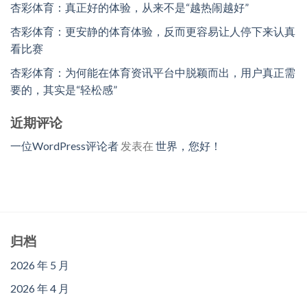
杏彩体育：真正好的体验，从来不是“越热闹越好”
杏彩体育：更安静的体育体验，反而更容易让人停下来认真
看比赛
杏彩体育：为何能在体育资讯平台中脱颖而出，用户真正需
要的，其实是“轻松感”
近期评论
一位WordPress评论者
发表在
世界，您好！
归档
2026 年 5 月
2026 年 4 月