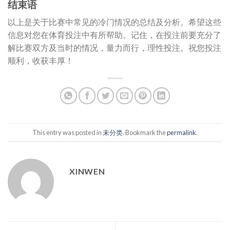
结束语
以上是关于比赛中常见的冷门情况的总结及分析。希望这些
信息对您在体育投注中有所帮助。记住，在投注前要充分了
解比赛双方及当时的情况，量力而行，理性投注。祝您投注
顺利，收获丰厚！
This entry was posted in
未分类
. Bookmark the
permalink
.
XINWEN