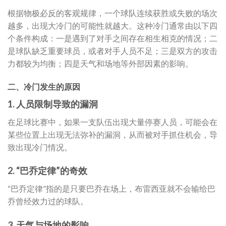
根据物极必反的客观规律，一个球队连续获胜或失败的场次
越多，出现大冷门的可能性就越大。这种冷门通常由以下四
个条件构成：一是遇到了对手之间存在相生相克的情况；二
是球队缺乏重要球员，或者对手人员不足；三是双方的攻击
力都较为均衡；四是天气和场地等外部因素的影响。
二、冷门发生的原因
1. 人员限制导致的漏洞
在足球比赛中，如果一支队伍出现大量停赛人员，可能会在
某些位置上出现无法弥补的漏洞，从而被对手抓住机会，导
致出现冷门情况。
2. “巴乔定律”的奇效
“巴乔定律”指的是只要巴乔在场上，布雷西亚就不会输给巴
乔曾经效力过的球队。
3. 天气与场地的影响