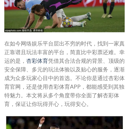
在如今网络娱乐平台层出不穷的时代，找到一家真
正靠谱且玩法丰富的平台，简直比中彩票还难。幸
运的是，
杏彩体育
凭借其合法合规的背景、顶级的
安全保障、多元的玩法体验以及贴心的服务，逐渐
成为众多玩家心目中的首选。不论你是通过杏彩体
育官网，还是使用杏彩体育APP，都能感受到其独
特魅力。本文将从多个角度带你全面了解杏彩体
育，保证让你玩得开心，玩得安心。