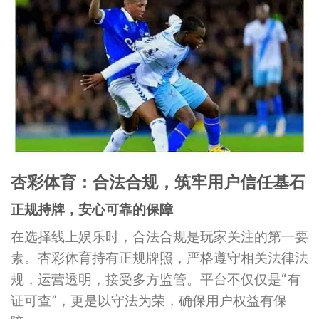
杏彩体育：合法合规，筑牢用户信任基石
正规持牌，安心可靠的保障
在选择线上娱乐时，合法合规是玩家关注的第一要
素。杏彩体育持有正规牌照，严格遵守相关法律法
规，运营透明，接受多方监管。平台不仅仅是“有
证可查”，更是以守法为荣，确保用户权益有保