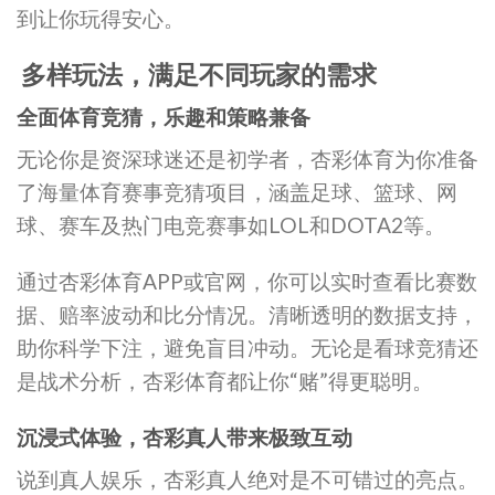
到让你玩得安心。
多样玩法，满足不同玩家的需求
全面体育竞猜，乐趣和策略兼备
无论你是资深球迷还是初学者，杏彩体育为你准备
了海量体育赛事竞猜项目，涵盖足球、篮球、网
球、赛车及热门电竞赛事如LOL和DOTA2等。
通过杏彩体育APP或官网，你可以实时查看比赛数
据、赔率波动和比分情况。清晰透明的数据支持，
助你科学下注，避免盲目冲动。无论是看球竞猜还
是战术分析，杏彩体育都让你“赌”得更聪明。
沉浸式体验，杏彩真人带来极致互动
说到真人娱乐，杏彩真人绝对是不可错过的亮点。