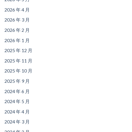
2026 年 4 月
2026 年 3 月
2026 年 2 月
2026 年 1 月
2025 年 12 月
2025 年 11 月
2025 年 10 月
2025 年 9 月
2024 年 6 月
2024 年 5 月
2024 年 4 月
2024 年 3 月
2024 年 2 月