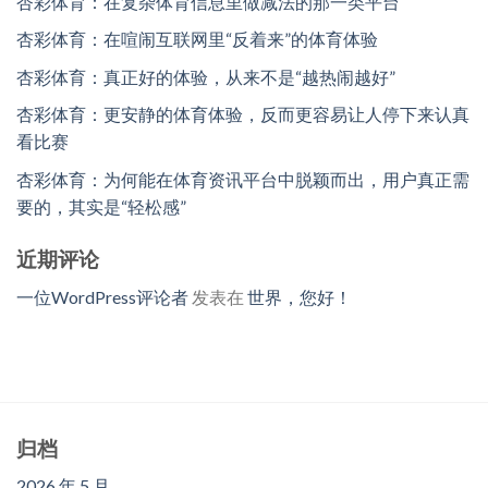
杏彩体育：在复杂体育信息里做减法的那一类平台
杏彩体育：在喧闹互联网里“反着来”的体育体验
杏彩体育：真正好的体验，从来不是“越热闹越好”
杏彩体育：更安静的体育体验，反而更容易让人停下来认真
看比赛
杏彩体育：为何能在体育资讯平台中脱颖而出，用户真正需
要的，其实是“轻松感”
近期评论
一位WordPress评论者
发表在
世界，您好！
归档
2026 年 5 月