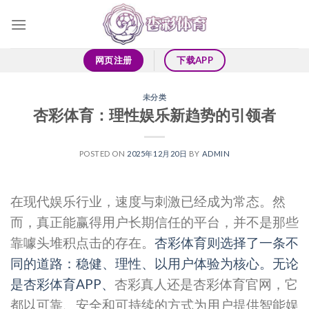
Skip
to
content
网页注册
下载APP
未分类
杏彩体育：理性娱乐新趋势的引领者
POSTED ON
2025年12月20日
BY
ADMIN
在现代娱乐行业，速度与刺激已经成为常态。然
而，真正能赢得用户长期信任的平台，并不是那些
靠噱头堆积点击的存在。
杏彩体育则选择了一条不
同的道路：稳健、理性、以用户体验为核心。无论
是杏彩体育APP、
杏彩真人还是杏彩体育官网，它
都以可靠、安全和可持续的方式为用户提供智能娱