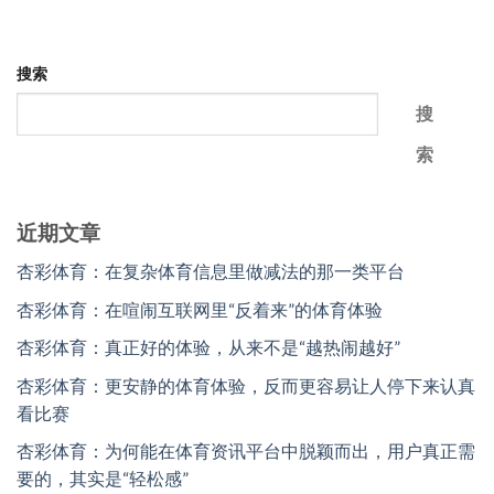
搜索
搜
索
近期文章
杏彩体育：在复杂体育信息里做减法的那一类平台
杏彩体育：在喧闹互联网里“反着来”的体育体验
杏彩体育：真正好的体验，从来不是“越热闹越好”
杏彩体育：更安静的体育体验，反而更容易让人停下来认真
看比赛
杏彩体育：为何能在体育资讯平台中脱颖而出，用户真正需
要的，其实是“轻松感”