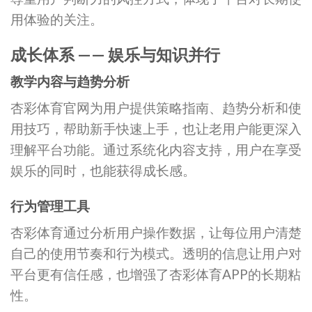
用体验的关注。
成长体系 —— 娱乐与知识并行
教学内容与趋势分析
杏彩体育官网为用户提供策略指南、趋势分析和使
用技巧，帮助新手快速上手，也让老用户能更深入
理解平台功能。通过系统化内容支持，用户在享受
娱乐的同时，也能获得成长感。
行为管理工具
杏彩体育通过分析用户操作数据，让每位用户清楚
自己的使用节奏和行为模式。透明的信息让用户对
平台更有信任感，也增强了杏彩体育APP的长期粘
性。