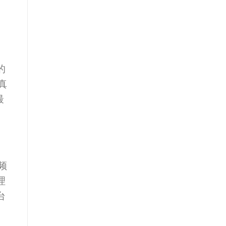
。
的
真
最
频
理
台