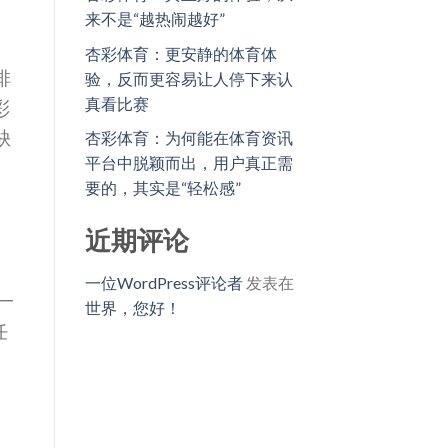
来不是“越热闹越好”
杏彩体育：更安静的体育体
排
验，反而更容易让人停下来认
真看比赛
彩
缺
杏彩体育：为何能在体育资讯
平台中脱颖而出，用户真正需
要的，其实是“轻松感”
近期评论
。
一位WordPress评论者
发表在
一
世界，您好！
任