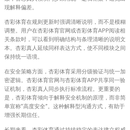
现解释偏差。
杏彩体育在规则更新时强调清晰说明，而不是模糊
调整。用户在杏彩体育官网或杏彩体育APP阅读相
关条款时，可以看到明确结构与条理清晰的说明文
本。杏彩真人延续同样表达方式，使不同模块之间
保持统一语境。
在安全策略方面，杏彩体育采用分级验证与统一加
密逻辑。杏彩体育官网与杏彩体育APP共享同一验
证机制，杏彩真人同步执行标准流程。更重要的
是，杏彩体育倾向于解释安全机制的原理，而非简
单宣称“高度安全”。这种解释型沟通方式，有助于
增强长期信任。
长期来看，杏彩体育通过持续稳定的表达建立权威