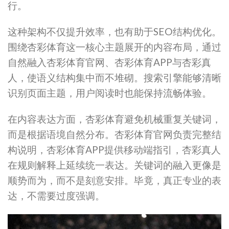
行。
这种架构不仅提升效率，也有助于SEO结构优化。
围绕杏彩体育这一核心主题展开的内容布局，通过
自然融入杏彩体育官网、杏彩体育APP与杏彩真
人，使语义结构集中而不堆砌。搜索引擎能够清晰
识别页面主题，用户阅读时也能保持流畅体验。
在内容表达方面，杏彩体育避免机械重复关键词，
而是根据语境自然分布。杏彩体育官网负责完整结
构说明，杏彩体育APP提供移动端指引，杏彩真人
在规则解释上延续统一表达。关键词的融入更像是
顺势而为，而不是刻意安排。毕竟，真正专业的表
达，不需要过度强调。