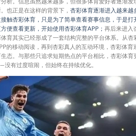
时分析。信息虽然越来越多，但很多体育爱好者逐渐发
晰。也正是在这样的背景下，
杏彩体育逐渐进入越来越
次接触杏彩体育，只是为了简单查看赛事信息，于是打
方便查看更新，开始使用杏彩体育APP；
再后来进入
彩体育其实已经形成了一套结构完整的平台体系。从杏
PP的移动阅读，再到杏彩真人的互动环境，杏彩体育
育生态。与那些只追求短期热点的平台相比，杏彩体育
——没有过度喧闹，但始终在持续优化。