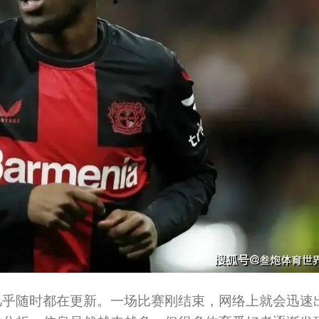
几乎随时都在更新。一场比赛刚结束，网络上就会迅速