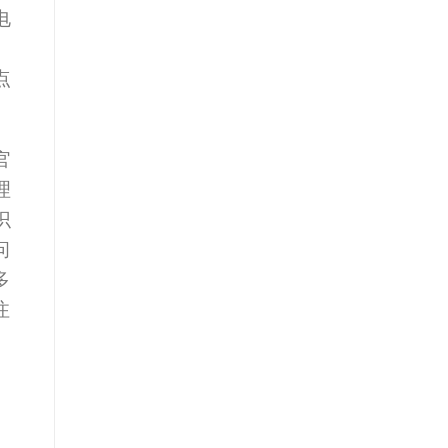
电
点
官
理
识
问
多
注