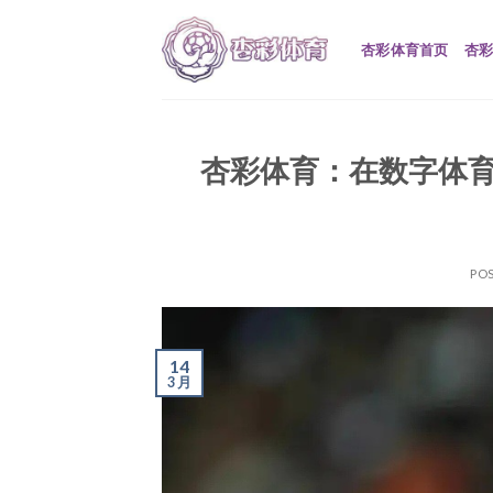
Skip
to
杏彩体育首页
杏
content
杏彩体育：在数字体
PO
14
3 月