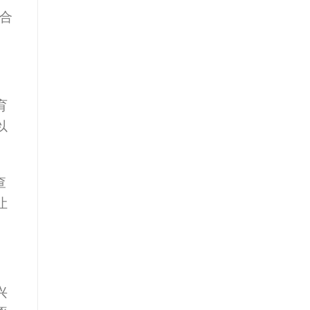
符合
育
以
查
让
兴