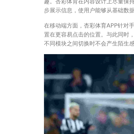
趣。杏彩体育在内容设计上尽量保
步展示信息，使用户能够从基础数
在移动端方面，杏彩体育APP针对
置在更容易点击的位置。与此同时
不同模块之间切换时不会产生陌生