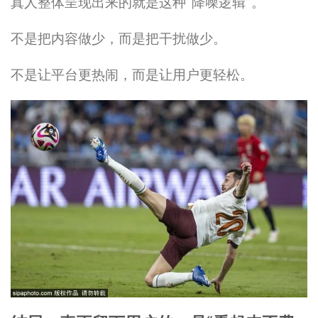
真人
整体呈现出来的就是这种“降噪逻辑”。
不是把内容做少，而是把干扰做少。
不是让平台更热闹，而是让用户更轻松。