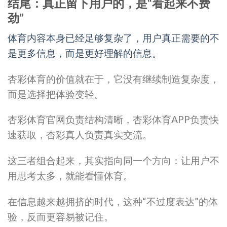
结尾：真正留下用户的，是“看起来不费
劲”
体育内容本身已经足够复杂了，用户真正需要的不
是更多信息，而是更好理解的信息。
杏彩体育
的价值就在于，它没有继续制造复杂度，
而是选择把体验变轻。
杏彩体育官网
负责结构清晰，
杏彩体育APP
负责快
速获取，
杏彩真人
负责真实交流。
这三者组合起来，其实指向同一个方向：让用户不
用思考太多，就能看懂体育。
在信息越来越拥挤的时代，这种“不过度表达”的体
验，反而更容易被记住。