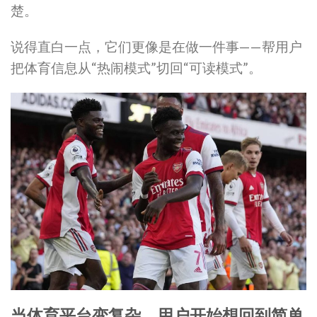
楚。
说得直白一点，它们更像是在做一件事——帮用户
把体育信息从“热闹模式”切回“可读模式”。
当体育平台变复杂，用户开始想回到简单