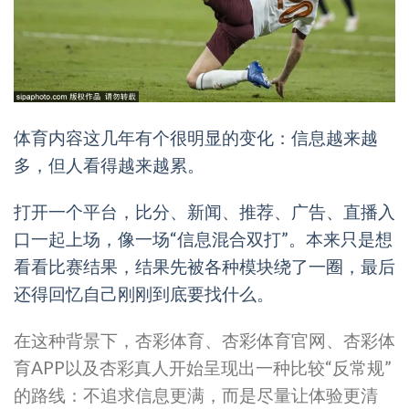
体育内容这几年有个很明显的变化：信息越来越
多，但人看得越来越累。
打开一个平台，比分、新闻、推荐、广告、直播入
口一起上场，像一场“信息混合双打”。本来只是想
看看比赛结果，结果先被各种模块绕了一圈，最后
还得回忆自己刚刚到底要找什么。
在这种背景下，
杏彩体育
、
杏彩体育官网
、
杏彩体
育APP
以及
杏彩真人
开始呈现出一种比较“反常规”
的路线：不追求信息更满，而是尽量让体验更清