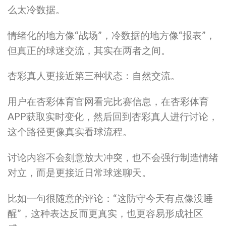
么太冷数据。
情绪化的地方像“战场”，冷数据的地方像“报表”，
但真正的球迷交流，其实在两者之间。
杏彩真人
更接近第三种状态：自然交流。
用户在
杏彩体育官网
看完比赛信息，在
杏彩体育
APP
获取实时变化，然后回到
杏彩真人
进行讨论，
这个路径更像真实看球流程。
讨论内容不会刻意放大冲突，也不会强行制造情绪
对立，而是更接近日常球迷聊天。
比如一句很随意的评论：“这防守今天有点像没睡
醒”，这种表达反而更真实，也更容易形成社区