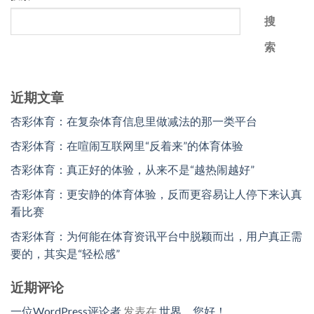
搜
索
近期文章
杏彩体育：在复杂体育信息里做减法的那一类平台
杏彩体育：在喧闹互联网里“反着来”的体育体验
杏彩体育：真正好的体验，从来不是“越热闹越好”
杏彩体育：更安静的体育体验，反而更容易让人停下来认真
看比赛
杏彩体育：为何能在体育资讯平台中脱颖而出，用户真正需
要的，其实是“轻松感”
近期评论
一位WordPress评论者
发表在
世界，您好！