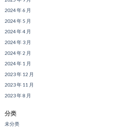
2024 年 6 月
2024 年 5 月
2024 年 4 月
2024 年 3 月
2024 年 2 月
2024 年 1 月
2023 年 12 月
2023 年 11 月
2023 年 8 月
分类
未分类