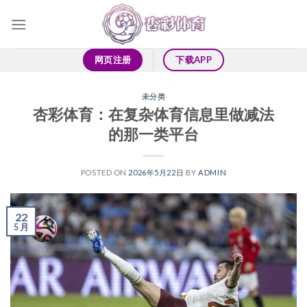
Skip
to
content
网页注册
下载APP
未分类
杏彩体育：在复杂体育信息里做减法
的那一类平台
POSTED ON
2026年5月22日
BY
ADMIN
22
5 月