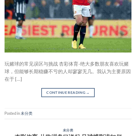
玩赌球的常见误区与挑战 杏彩体育-绝大多数朋友喜欢玩赌
球，但能够长期稳赚不亏的人却寥寥无几。我认为主要原因
在于 […]
CONTINUE READING
→
Posted in
未分类
未分类