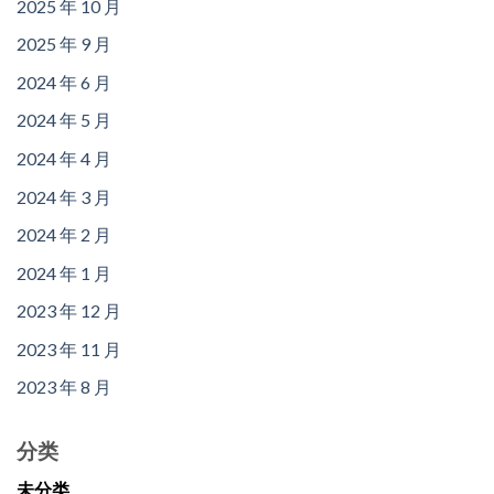
2025 年 10 月
2025 年 9 月
2024 年 6 月
2024 年 5 月
2024 年 4 月
2024 年 3 月
2024 年 2 月
2024 年 1 月
2023 年 12 月
2023 年 11 月
2023 年 8 月
分类
未分类