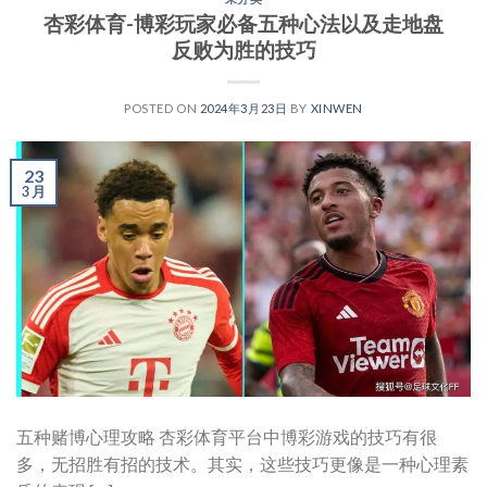
杏彩体育-博彩玩家必备五种心法以及走地盘
反败为胜的技巧
POSTED ON
2024年3月23日
BY
XINWEN
23
3 月
五种赌博心理攻略 杏彩体育平台中博彩游戏的技巧有很
多，无招胜有招的技术。其实，这些技巧更像是一种心理素