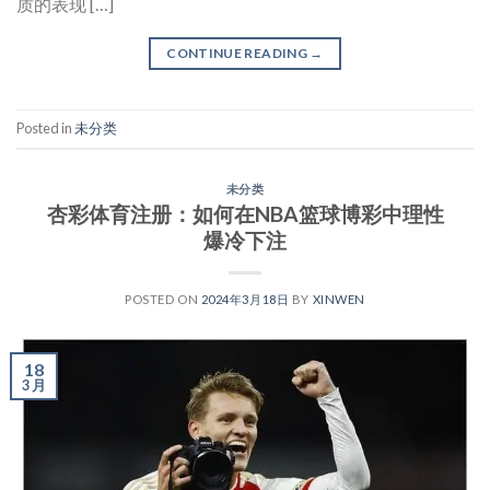
质的表现 […]
CONTINUE READING
→
Posted in
未分类
未分类
杏彩体育注册：如何在NBA篮球博彩中理性
爆冷下注
POSTED ON
2024年3月18日
BY
XINWEN
18
3 月