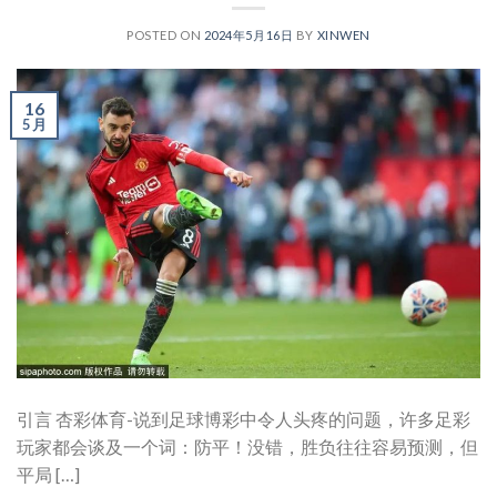
POSTED ON
2024年5月16日
BY
XINWEN
16
5 月
引言 杏彩体育-说到足球博彩中令人头疼的问题，许多足彩
玩家都会谈及一个词：防平！没错，胜负往往容易预测，但
平局 […]