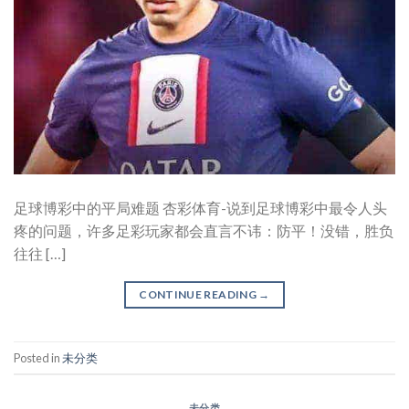
足球博彩中的平局难题 杏彩体育-说到足球博彩中最令人头
疼的问题，许多足彩玩家都会直言不讳：防平！没错，胜负
往往 […]
CONTINUE READING
→
Posted in
未分类
未分类